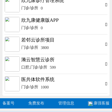
欣九康诊疗管理系统

门诊/诊所
0
欣九康健康版APP

门诊/诊所
0
若邻云诊所项目

门诊/诊所
3800
漪云智慧云诊所

口腔,门诊/诊所
599
医共体软件系统

门诊/诊所
1000
备案号
免费发布
管理信息
康强客服