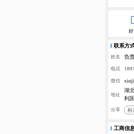
好
联系方
负
姓名
189
电话
xinj
微信
湖
地址
利国
标
分享
工商信