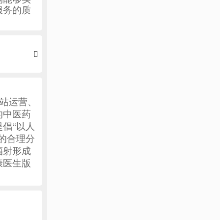
服务的质

网站运营、
的中医药
倡“以人
的合理分
辐射形成
康医生版