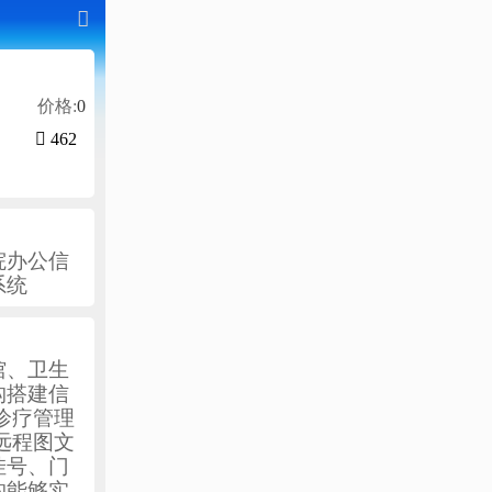

价格:
0

462
院办公信
系统
馆、卫生
构搭建信
诊疗管理
远程图文
挂号、门
构能够实