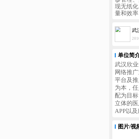
现无纸化
量和效率
武
20
单位简
武汉欣业
网络推广
平台及推
为本，任
配为目标
立体的医
APP以
图片/视