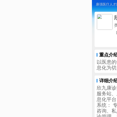
康强医疗人才
重点介
以医患的
息化为切
详细介
欣九康诊
服务站、
息化平台
系统： 
咨询、私
诊管理、