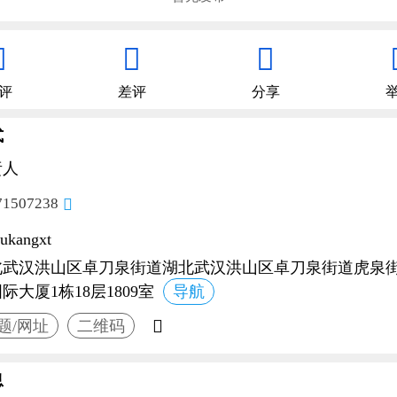



评
差评
分享
式
责人
71507238

iukangxt
北武汉洪山区卓刀泉街道湖北武汉洪山区卓刀泉街道虎泉街2
际大厦1栋18层1809室
导航

题/网址
二维码
息