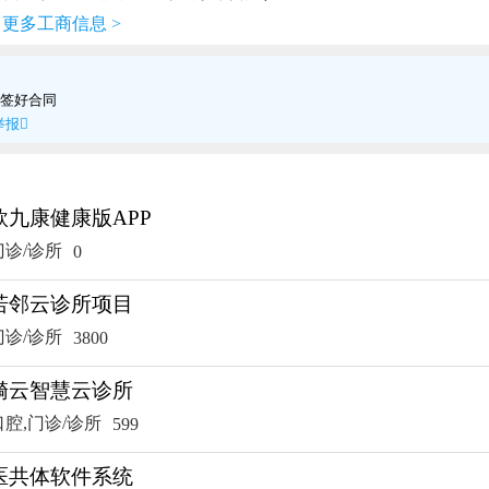
更多工商信息 >
签好合同
举报

欣九康健康版APP
门诊/诊所
0
若邻云诊所项目
门诊/诊所
3800
漪云智慧云诊所
口腔,门诊/诊所
599
医共体软件系统