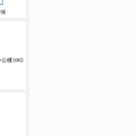

举报
楼1002