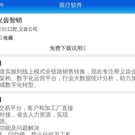
医疗软件
网

义齿智销
类别:
口腔,义齿公司
 收藏
免费下载试用

绍
道实操到线上模式全链路销售转换，现在专注帮义齿
架构、数字化运营平台，行业大数据统计分析，助力
成数字化转型。
绍
B交易平台，客户和加工厂直接
对接，省去人力资源，实现
营。
功能及问题解决
转，回款慢，禁止任何员工私