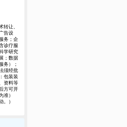
术转让、
广告设
服务；企
含诊疗服
科学研究
展；数据
服务）；
法须经批
：包装装
、资料等
后方可开
为准）
动。）