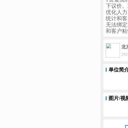
下议价。
优化人力
统计和客
无法绑定
和客户粘
北
20
单位简
图片/视