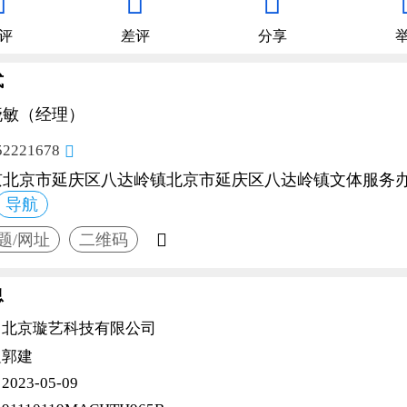



评
差评
分享
式
晓敏（经理）
52221678

京北京市延庆区八达岭镇北京市延庆区八达岭镇文体服务办公
导航

题/网址
二维码
息
北京璇艺科技有限公司
郭建
人
2023-05-09