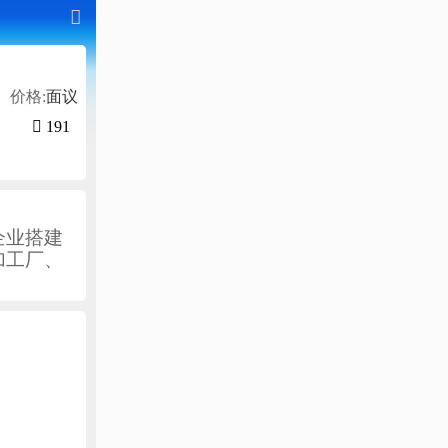

价格:
面议

191
企业搭建
加工厂、