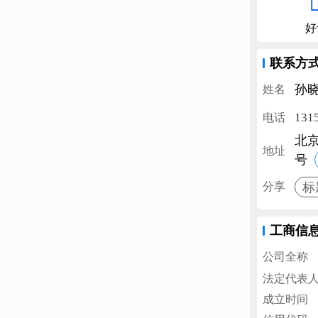
好
联系方
孙
姓名
131
电话
北
地址
号
标
分享
工商信
公司全称
法定代表
成立时间