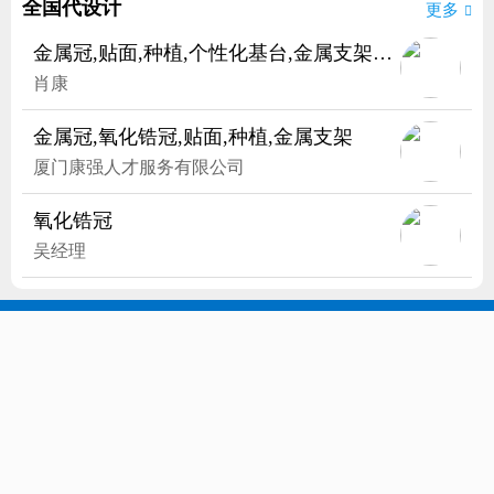
全国代设计
更多

金属冠,贴面,种植,个性化基台,金属支架,杆卡,HPP支架
肖康
金属冠,氧化锆冠,贴面,种植,金属支架
厦门康强人才服务有限公司
氧化锆冠
吴经理
管理信息
发布信息

康强客服
注册登录
备案号
<
康强医疗人才网
诚招合伙人>