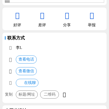




好评
差评
分享
举报
联系方式

李L

查看电话

查看微信

在线聊

复制
标题/网址
二维码