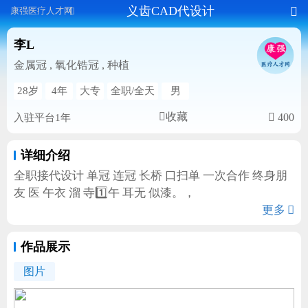
义齿CAD代设计

康强医疗人才网

李L
金属冠 , 氧化锆冠 , 种植
28岁
4年
大专
全职/全天
男
收藏

400
入驻平台1年
详细介绍
全职接代设计 单冠 连冠 长桥 口扫单 一次合作 终身朋
友 医 午衣 溜 寺1️⃣午 耳无 似漆。，
更多

作品展示
图片